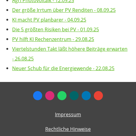
Agri Photovoltaik - 12.09.25
Der größe Irrtum über PV Renditen - 08.09.25
KI macht PV planbarer - 04.09.25
Die 5 größten Risiken bei PV - 01.09.25
PV hilft KI Rechenzentrum - 29.08.25
Viertelstunden Takt läßt höhere Beiträge erwarten
- 26.08.25
Neuer Schub für die Energiewende - 22.08.25
Impressum
Rechtliche Hinweise