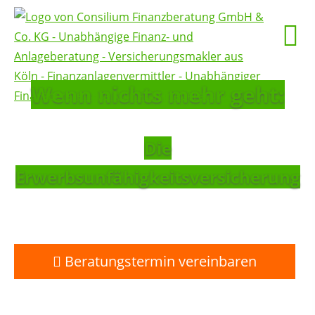
Wenn nichts mehr geht:
Die
Erwerbsunfähigkeitsversicherung
Beratungstermin vereinbaren