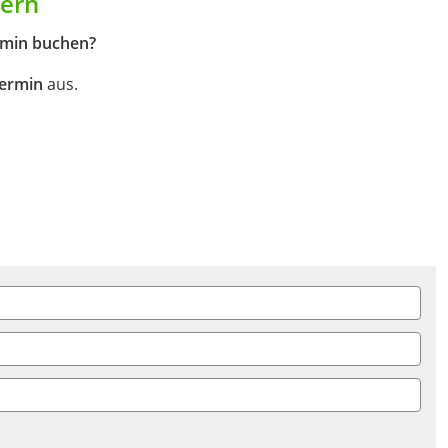
hern
rmin buchen?
termin
aus.