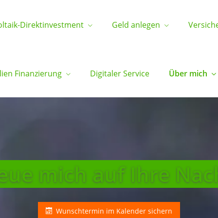
ltaik-Direktinvestment
Geld anlegen
Versich
ien Finanzierung
Digitaler Service
Über mich
reue mich auf Ihre Nac
Wunschtermin im Kalender sichern