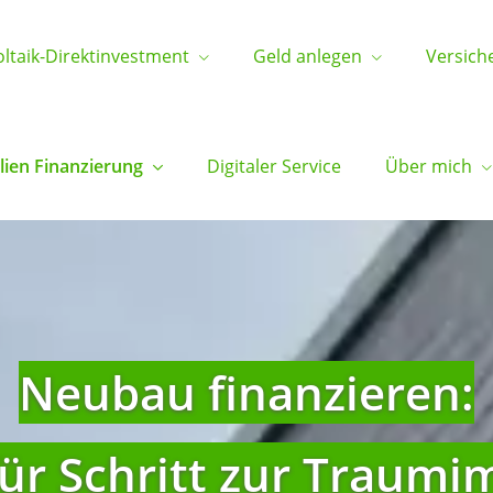
ltaik-Direktinvestment
Geld anlegen
Versich
ien Finanzierung
Digitaler Service
Über mich
Neubau finanzieren:
für Schritt zur Traum