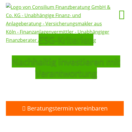
ESG-Kriterien
Nachhaltig investieren mit
Verantwortung
Beratungstermin vereinbaren