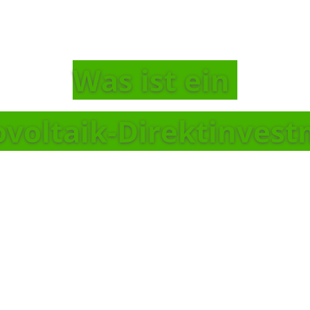
Was ist ein
voltaik-Direktinves